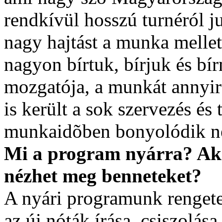
rendkívül hosszú turnéról j
nagy hajtást a munka mellet
nagyon bírtuk, bírjuk és bír
mozgatója, a munkát annyir
is került a sok szervezés és
munkaidõben bonyolódik ne
Mi a program nyárra? Aki 
nézhet meg benneteket?
A nyári programunk rengeteg
az új nóták írása, csiszolása,