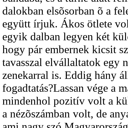
dalokban elsõsorban õ a fel
együtt írjuk. Ákos ötlete vo
egyik dalban legyen két kü
hogy pár embernek kicsit szo
tavasszal elvállaltatok egy 
zenekarral is. Eddig hány á
fogadtatás?Lassan vége a má
mindenhol pozitív volt a kü
a nézõszámban volt, de anyag
ami nagy szó Magyarország