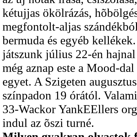
kétujjas ökölrázás, hõbölgés
megfontolt-aljas szándékból
bermuda és egyéb kellékek
játszunk július 22-én hajna
még aznap este a Mood-dal 
egyet. A Szigeten augusztus
színpadon 19 órától. Valam
33-Wackor YankEEllers org
indul az õszi turné.
Milyen gyakran olvastok 