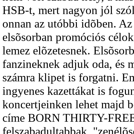
HSB-t, mert nagyon jól szó
onnan az utóbbi idõben. Az 
elsõsorban promóciós célokr
lemez elõzetesnek. Elsõsor
fanzineknek adjuk oda, és m
számra klipet is forgatni. E
ingyenes kazettákat is fogun
koncertjeinken lehet majd 
címe BORN THIRTY-FREE. A
felszabadultabbak, "zenélõ