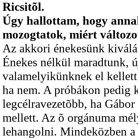
Ricsitõl.
Úgy hallottam, hogy anna
mozogtatok, miért változo
Az akkori énekesünk kiválás
Énekes nélkül maradtunk, új
valamelyikünknek el kellett v
ha nem. A próbákon pedig k
legcélravezetõbb, ha Gábor 
mellett. Az õ orgánuma mély
lehangolni. Mindeközben a 