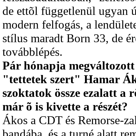
de ettõl függetlenül ugyan 
modern felfogás, a lendülete
stílus maradt Born 33, de ére
továbblépés.
Pár hónapja megváltozott a
"tettetek szert" Hamar Á
szoktatok össze ezalatt a 
már õ is kivette a részét?
Ákos a CDT és Remorse-zal k
bandába, és a turné alatt rem