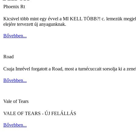
Phoenix Rt
Kicsivel több mint egy évvel a MI KELL TÖBB?! c. lemezük megjelené
elejére tervezett új anyagunknak.
Bővebben...
Road
Csuja Imrével forgatott a Road, most a turnécuccait sorsolja ki a zene
Bővebben...
Vale of Tears
VALE OF TEARS - ÚJ FELÁLLÁS
Bővebben...