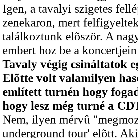
Igen, a tavalyi szigetes fell
zenekaron, mert felfigyeltek
találkoztunk elõször. A na
embert hoz be a koncertjein
Tavaly végig csináltatok 
Elõtte volt valamilyen h
említett turnén hogy foga
hogy lesz még turné a CD
Nem, ilyen mérvû "megmozdu
underground tour' elõtt. Ak