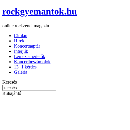
rockgyemantok.hu
online rockzenei magazin
Címlap
Hírek
Koncertnaptár
Interjúk
Lemezismertetők
Koncertbeszámolók
13+1 kérdés
Galéria
Keresés
Buliajánló