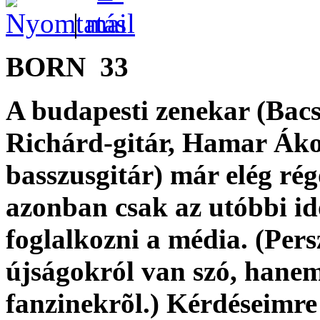
|
BORN 33
A budapesti zenekar (Bac
Richárd-gitár, Hamar Áko
basszusgitár) már elég ré
azonban csak az utóbbi id
foglalkozni a média. (Per
újságokról van szó, hanem
fanzinekrõl.) Kérdéseimre