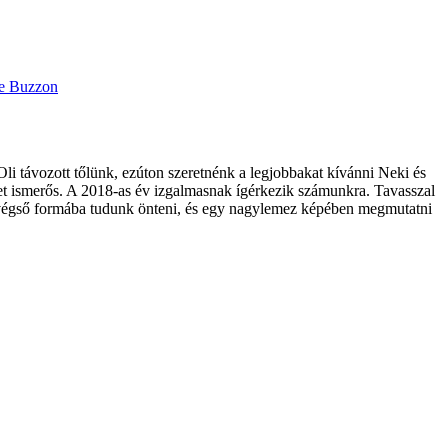
li távozott tőlünk, ezúton szeretnénk a legjobbakat kívánni Neki és
het ismerős. A 2018-as év izgalmasnak ígérkezik számunkra. Tavasszal
int végső formába tudunk önteni, és egy nagylemez képében megmutatni