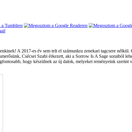
kinek! A 2017-es év sem telt el számunkra zenekari tagcsere nélkül. O
smerősünk, Csécsei Szabi érkezett, aki a Sorrow Is A Sage soraiból le
t a legfontosabb, hogy készülnek az új dalok, melyeket reményeink szer