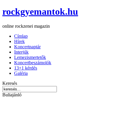
rockgyemantok.hu
online rockzenei magazin
Címlap
Hírek
Koncertnaptár
Interjúk
Lemezismertetők
Koncertbeszámolók
13+1 kérdés
Galéria
Keresés
Buliajánló