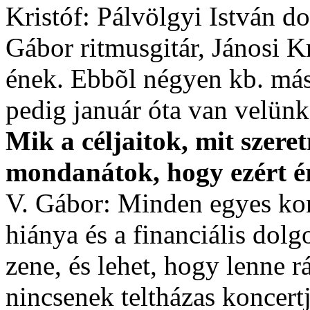
Kristóf: Pálvölgyi István d
Gábor ritmusgitár, Jánosi K
ének. Ebbõl négyen kb. más
pedig január óta van velünk
Mik a céljaitok, mit szere
mondanátok, hogy ezért é
V. Gábor: Minden egyes kon
hiánya és a financiális dolg
zene, és lehet, hogy lenne r
nincsenek teltházas koncert