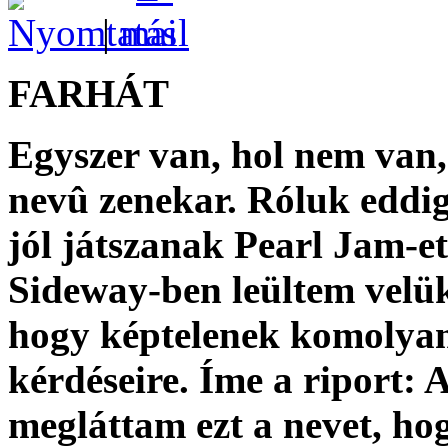
|
FARHÁT
Egyszer van, hol nem van
nevû zenekar. Róluk eddi
jól játszanak Pearl Jam-e
Sideway-ben leültem velük 
hogy képtelenek komolyan 
kérdéseire. Íme a riport:
A
megláttam ezt a nevet, ho