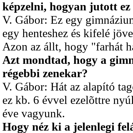
képzelni, hogyan jutott ez
V. Gábor: Ez egy gimnázium
egy henteshez és kifelé jövet
Azon az állt, hogy "farhát h
Azt mondtad, hogy a gim
régebbi zenekar?
V. Gábor: Hát az alapító ta
ez kb. 6 évvel ezelõttre nyú
éve vagyunk.
Hogy néz ki a jelenlegi fel