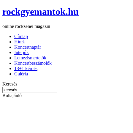
rockgyemantok.hu
online rockzenei magazin
Címlap
Hírek
Koncertnaptár
Interjúk
Lemezismertetők
Koncertbeszámolók
13+1 kérdés
Galéria
Keresés
Buliajánló