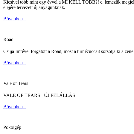
Kicsivel több mint egy évvel a MI KELL TÖBB?! c. lemezük megjelené
elejére tervezett új anyagunknak.
Bővebben...
Road
Csuja Imrével forgatott a Road, most a turnécuccait sorsolja ki a zene
Bővebben...
Vale of Tears
VALE OF TEARS - ÚJ FELÁLLÁS
Bővebben...
Pokolgép