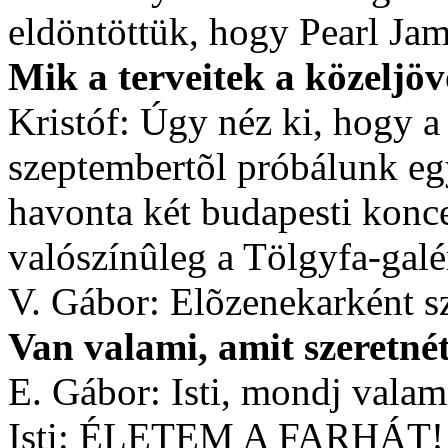
eldöntöttük, hogy Pearl Jam
Mik a terveitek a közeljö
Kristóf: Úgy néz ki, hogy a 
szeptembertõl próbálunk egy
havonta két budapesti konce
valószínûleg a Tölgyfa-galér
V. Gábor: Elõzenekarként s
Van valami, amit szeretn
E. Gábor: Isti, mondj valam
Isti: ÉLETEM A FARHÁT!