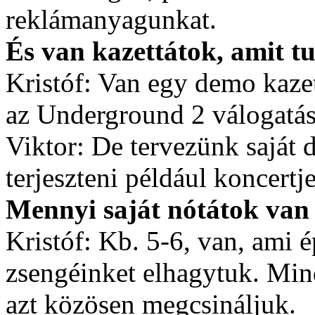
reklámanyagunkat.
És van kazettátok, amit t
Kristóf: Van egy demo kaze
az Underground 2 válogatás
Viktor: De tervezünk saját 
terjeszteni például koncertj
Mennyi saját nótátok van é
Kristóf: Kb. 5-6, van, ami ép
zsengéinket elhagytuk. Minde
azt közösen megcsináljuk.