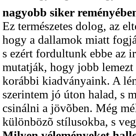
nagyobb siker reményében 
Ez természetes dolog, az elte
hogy a dallamok miatt fogj
s ezért fordultunk ebbe az i
mutatják, hogy jobb lemezt 
korábbi kiadványaink. A lén
szerintem jó úton halad, s 
csinálni a jövõben. Még mé
különbözõ stílusokba, s veg
Milyen véleményeket hallo