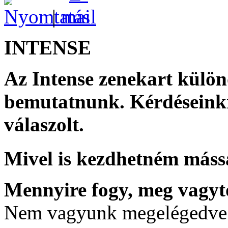
|
INTENSE
Az Intense zenekart külö
bemutatnunk. Kérdéseinkr
válaszolt.
Mivel is kezdhetném mássa
Mennyire fogy, meg vagyto
Nem vagyunk megelégedve a 