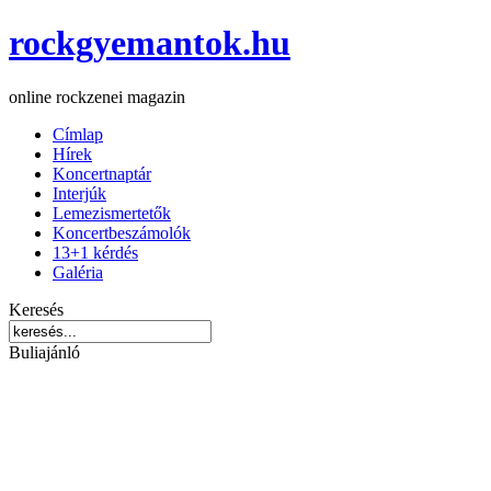
rockgyemantok.hu
online rockzenei magazin
Címlap
Hírek
Koncertnaptár
Interjúk
Lemezismertetők
Koncertbeszámolók
13+1 kérdés
Galéria
Keresés
Buliajánló