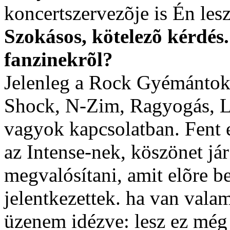
koncertszervezõje is Én les
Szokásos, kötelezõ kérdés
fanzinekrõl?
Jelenleg a Rock Gyémántoko
Shock, N-Zim, Ragyogás, La
vagyok kapcsolatban. Fent e
az Intense-nek, köszönet já
megvalósítani, amit elõre 
jelentkezettek. ha van vala
üzenem idézve: lesz ez még 