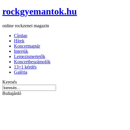
rockgyemantok.hu
online rockzenei magazin
Címlap
Hírek
Koncertnaptár
Interjúk
Lemezismertetők
Koncertbeszámolók
13+1 kérdés
Galéria
Keresés
Buliajánló