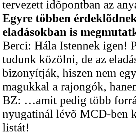
tervezett idõpontban az any
Egyre többen érdeklõdnek 
eladásokban is megmutat
Berci: Hála Istennek igen!
tudunk közölni, de az eladás
bizonyítják, hiszen nem egy
magukkal a rajongók, hanem
BZ: …amit pedig több forrá
nyugatinál lévõ MCD-ben ké
listát!