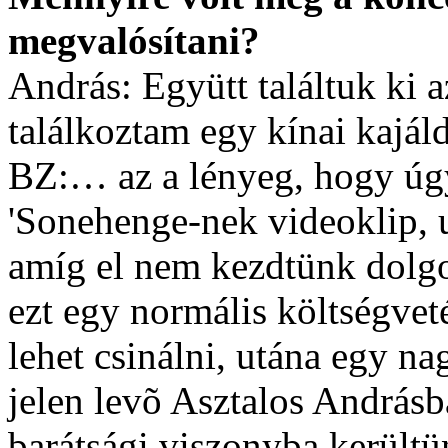
megvalósítani?
András: Együtt találtuk ki 
találkoztam egy kínai kajá
BZ:… az a lényeg, hogy úgy
'Sonehenge-nek videoklip, 
amíg el nem kezdtünk dolgoz
ezt egy normális költségve
lehet csinálni, utána egy n
jelen levõ Asztalos Andrásb
barátsági viszonyba kerültün