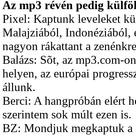
Az mp3 révén pedig külfö
Pixel: Kaptunk leveleket k
Malajziából, Indonéziából, é
nagyon rákattant a zenénkre.
Balázs: Sõt, az mp3.com-o
helyen, az európai progressz
állunk.
Berci: A hangpróbán elért h
szerintem sok múlt ezen is.
BZ: Mondjuk megkaptuk a ne