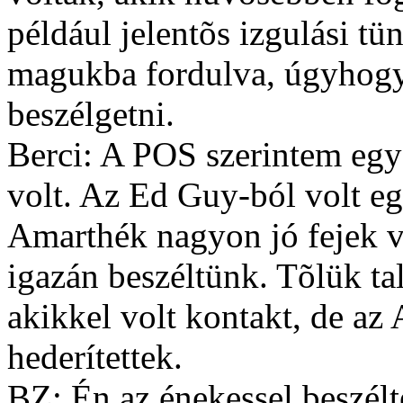
például jelentõs izgulási tün
magukba fordulva, úgyhog
beszélgetni.
Berci: A POS szerintem egy
volt. Az Ed Guy-ból volt 
Amarthék nagyon jó fejek 
igazán beszéltünk. Tõlük tal
akikkel volt kontakt, de az
hederítettek.
BZ: Én az énekessel beszél