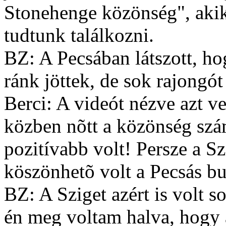
Stonehenge közönség", akik
tudtunk találkozni.
BZ: A Pecsában látszott, 
ránk jöttek, de sok rajongót
Berci: A videót nézve azt ve
közben nõtt a közönség szá
pozitívabb volt! Persze a S
köszönhetõ volt a Pecsás bul
BZ: A Sziget azért is volt s
én meg voltam halva, hogy a