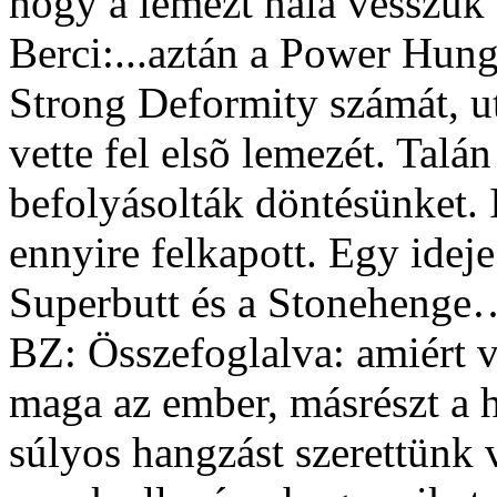
hogy a lemezt nála vesszük 
Berci:...aztán a Power Hung
Strong Deformity számát, ut
vette fel elsõ lemezét. Talá
befolyásolták döntésünket.
ennyire felkapott. Egy ideje
Superbutt és a Stonehenge
BZ: Összefoglalva: amiért vé
maga az ember, másrészt a 
súlyos hangzást szerettünk 