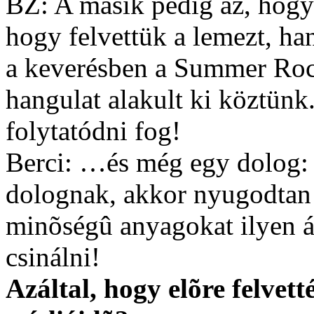
BZ: A másik pedig az, hogy
hogy felvettük a lemezt, han
a keverésben a Summer Rock
hangulat alakult ki köztünk
folytatódni fog!
Berci: …és még egy dolog: 
dolognak, akkor nyugodtan
minõségû anyagokat ilyen á
csinálni!
Azáltal, hogy elõre felvett