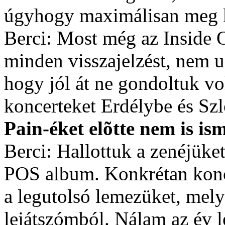
úgyhogy maximálisan meg k
Berci: Most még az Inside 
minden visszajelzést, nem 
hogy jól át ne gondoltuk v
koncerteket Erdélybe és Szl
Pain-éket elõtte nem is is
Berci: Hallottuk a zenéjüke
POS album. Konkrétan konce
a legutolsó lemezüket, mely
lejátszómból. Nálam az év l