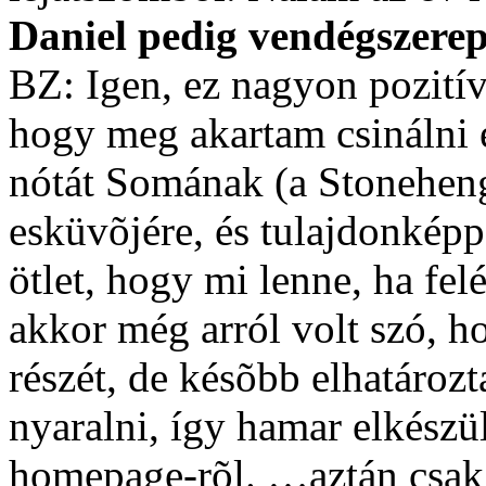
Daniel pedig vendégszerep
BZ: Igen, ez nagyon pozitív.
hogy meg akartam csinálni 
nótát Somának (a Stoneheng
esküvõjére, és tulajdonkép
ötlet, hogy mi lenne, ha fe
akkor még arról volt szó, ho
részét, de késõbb elhatároz
nyaralni, így hamar elkészült
homepage-rõl. …aztán csak