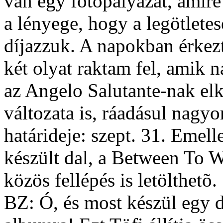
van egy fotópályázat, amire
a lényege, hogy a legötlete
díjazzuk. A napokban érkezt
két olyat raktam fel, amik n
az Angelo Salutante-nak elk
változata is, ráadásul nagyo
határideje: szept. 31. Emelle
készült dal, a Between To W
közös fellépés is letölthetõ.
BZ: Ó, és most készül egy d