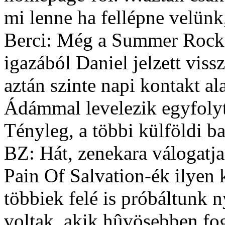
mi lenne ha fellépne velünk
Berci: Még a Summer Rocks
igazából Daniel jelzett vis
aztán szinte napi kontakt al
Ádámmal levelezik egyfoly
Tényleg, a többi külföldi b
BZ: Hát, zenekara válogatj
Pain Of Salvation-ék ilyen 
többiek felé is próbáltunk 
voltak, akik hûvösebben fo