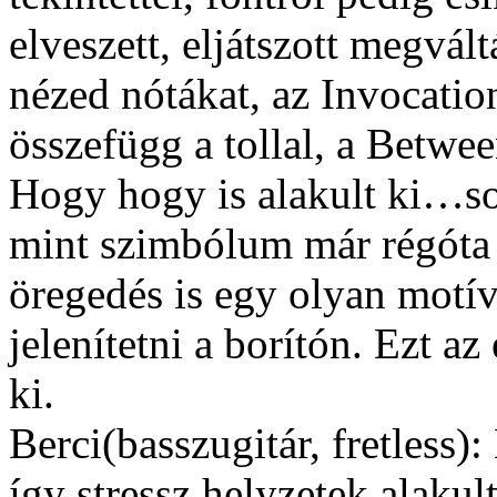
elveszett, eljátszott megvált
nézed nótákat, az Invocatio
összefügg a tollal, a Betw
Hogy hogy is alakult ki…so
mint szimbólum már régóta m
öregedés is egy olyan motí
jelenítetni a borítón. Ezt a
ki.
Berci(basszugitár, fretless):
így stressz helyzetek alakul