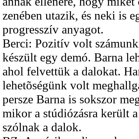
annak ellenére, hogy miket c
zenében utazik, és neki is e
progresszív anyagot.
Berci: Pozitív volt számunkr
készült egy demó. Barna leh
ahol felvettük a dalokat. H
lehetõségünk volt meghallg
persze Barna is sokszor megh
mikor a stúdiózásra került a
szólnak a dalok.