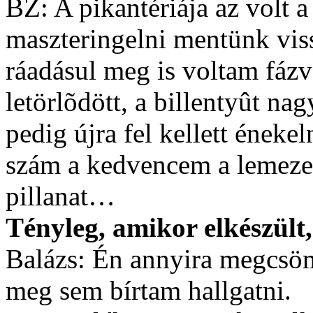
BZ: A pikantériája az volt 
maszteringelni mentünk viss
ráadásul meg is voltam fázv
letörlõdött, a billentyût na
pedig újra fel kellett énekel
szám a kedvencem a lemeze
pillanat…
Tényleg, amikor elkészült,
Balázs: Én annyira megcsöm
meg sem bírtam hallgatni.