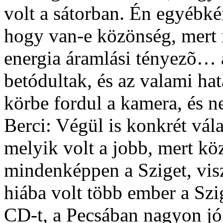
volt a sátorban. Én egyébké
hogy van-e közönség, mert
energia áramlási tényezõ… 
betódultak, és az valami ha
körbe fordul a kamera, és n
Berci: Végül is konkrét vál
melyik volt a jobb, mert k
mindenképpen a Sziget, visz
hiába volt több ember a Szi
CD-t, a Pecsában nagyon jó