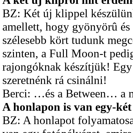
BZ: Két új klippel készülün
amellett, hogy gyönyörû és 
szélesebb kört tudunk megc
szinten, a Full Moon-t pedi
rajongóknak készítjük! Egy 
szeretnénk rá csinálni!
Berci: …és a Between… a 
A honlapon is van egy-ké
BZ: A honlapot folyamatosa