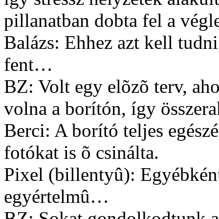
pillanatban dobta fel a végl
Balázs: Ehhez azt kell tudn
fent…
BZ: Volt egy elõzõ terv, aho
volna a borítón, így összerak
Berci: A borító teljes egés
fotókat is õ csinálta.
Pixel (billentyû): Egyébként
egyértelmû…
BZ: Sokat gondolkodtunk a 