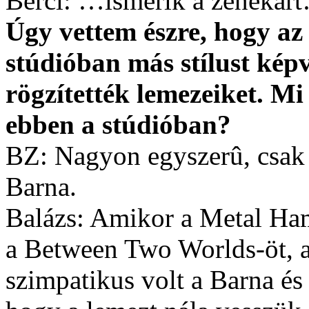
Berci: …ismerik a zenekar
Úgy vettem észre, hogy az
stúdióban más stílust kép
rögzítették lemezeiket. Mi
ebben a stúdióban?
BZ: Nagyon egyszerû, csak
Barna.
Balázs: Amikor a Metal Ham
a Between Two Worlds-öt, a 
szimpatikus volt a Barna és