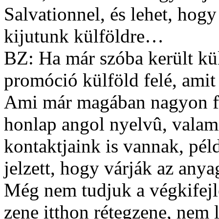
Salvationnel, és lehet, hog
kijutunk külföldre…
BZ: Ha már szóba került kü
promóció külföld felé, amit
Ami már magában nagyon fon
honlap angol nyelvû, valam
kontaktjaink is vannak, pél
jelzett, hogy várják az any
Még nem tudjuk a végkifejle
zene itthon rétegzene, nem l