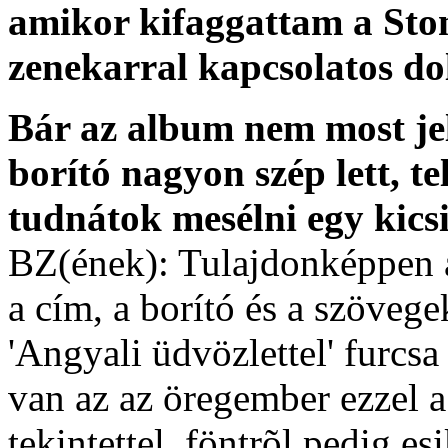
amikor kifaggattam a Sto
zenekarral kapcsolatos do
Bár az album nem most jel
borító nagyon szép lett, t
tudnátok mesélni egy kicsi
BZ(ének): Tulajdonképpen a
a cím, a borító és a szöveg
'Angyali üdvözlettel' furcsa
van az az öregember ezzel a 
tekintettel, föntrõl pedig es