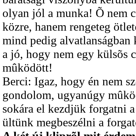
olyan jól a munka! Õ nem c
közre, hanem rengeteg ötlete
mind pedig alvatlanságban 
a jó, hogy nem egy külsõs cs
mûködött!
Berci: Igaz, hogy én nem sz
gondolom, ugyanúgy mûködö
sokára el kezdjük forgatni a
ültünk megbeszélni a forga
A két új kliprõl mit érdem