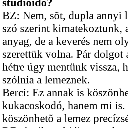
stúdióidõ?
BZ: Nem, sõt, dupla annyi le
szó szerint kimatekoztunk, az
anyag, de a keverés nem oly
szerettük volna. Pár dolgot 
hétre úgy mentünk vissza, 
szólnia a lemeznek.
Berci: Ez annak is köszönh
kukacoskodó, hanem mi is.
köszönhetõ a lemez precízs