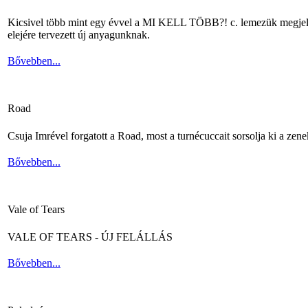
Kicsivel több mint egy évvel a MI KELL TÖBB?! c. lemezük megjelené
elejére tervezett új anyagunknak.
Bővebben...
Road
Csuja Imrével forgatott a Road, most a turnécuccait sorsolja ki a zene
Bővebben...
Vale of Tears
VALE OF TEARS - ÚJ FELÁLLÁS
Bővebben...