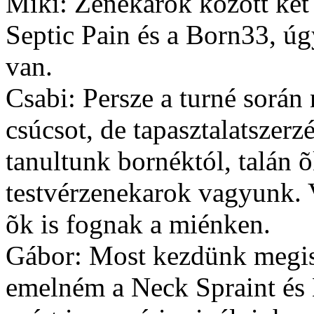
Miki: Zenekarok között két
Septic Pain és a Born33, úg
van.
Csabi: Persze a turné sorá
csúcsot, de tapasztalatszerz
tanultunk bornéktól, talán 
testvérzenekarok vagyunk.
õk is fognak a miénken.
Gábor: Most kezdünk megism
emelném a Neck Spraint és