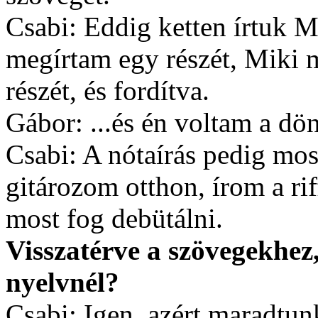
Csabi: Eddig ketten írtuk M
megírtam egy részét, Miki m
részét, és fordítva.
Gábor: ...és én voltam a dön
Csabi: A nótaírás pedig mos
gitározom otthon, írom a r
most fog debütálni.
Visszatérve a szövegekhez
nyelvnél?
Csabi: Igen, azért maradtun