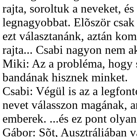
rajta, soroltuk a neveket, 
legnagyobbat. Elõször csak
ezt választanánk, aztán ko
rajta... Csabi nagyon nem ak
Miki: Az a probléma, hogy s
bandának hisznek minket.
Csabi: Végül is az a legfon
nevet válasszon magának, 
emberek. ...és ez pont olyan
Gábor: Sõt, Ausztráliában v