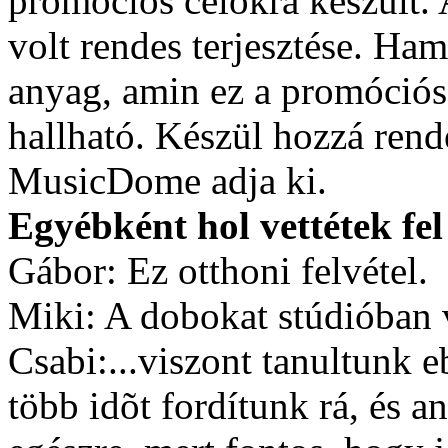
promóciós célokra készült
volt rendes terjesztése. Ha
anyag, amin ez a promóciós
hallható. Készül hozzá rende
MusicDome adja ki.
Egyébként hol vettétek fe
Gábor: Ez otthoni felvétel.
Miki: A dobokat stúdióban ve
Csabi:...viszont tanultunk 
több idõt fordítunk rá, és a