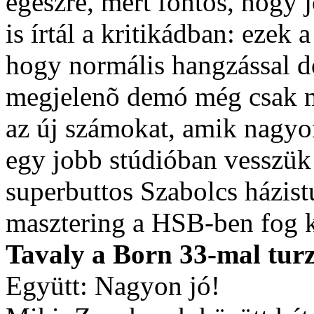
egészre, mert fontos, hogy 
is írtál a kritikádban: eze
hogy normális hangzással 
megjelenõ demó még csak ma
az új számokat, amik nagyo
egy jobb stúdióban vesszük
superbuttos Szabolcs házistú
masztering a HSB-ben fog k
Tavaly a Born 33-mal turz
Együtt: Nagyon jó!