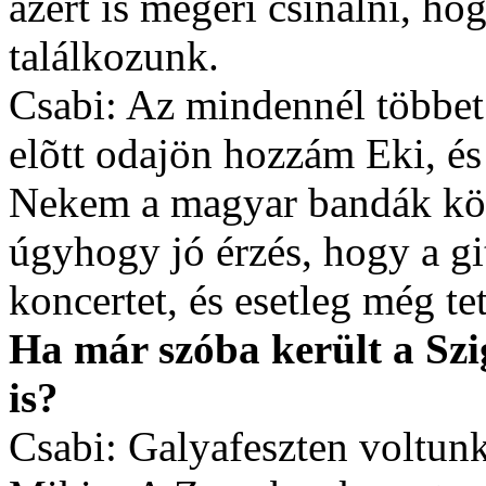
azért is megéri csinálni, h
találkozunk.
Csabi: Az mindennél többet 
elõtt odajön hozzám Eki, é
Nekem a magyar bandák közö
úgyhogy jó érzés, hogy a g
koncertet, és esetleg még tet
Ha már szóba került a Szig
is?
Csabi: Galyafeszten voltunk