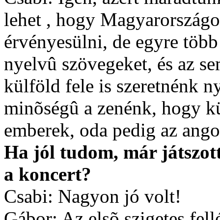
lehet , hogy Magyarországo
érvényesülni, de egyre több
nyelvû szövegeket, és az s
külföld fele is szeretnénk n
minõségû a zenénk, hogy kü
emberek, oda pedig az angol
Ha jól tudom, már játszot
a koncert?
Csabi: Nagyon jó volt!
Gábor: Az elsõ szigetes fel