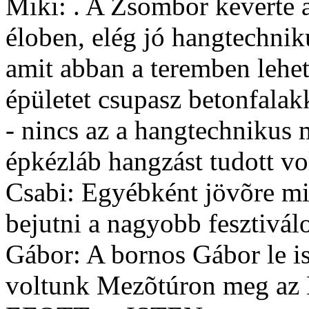
Miki: . A Zsombor keverte a
éloben, elég jó hangtechnik
amit abban a teremben lehet
épületet csupasz betonfalak
- nincs az a hangtechnikus
épkézláb hangzást tudott vo
Csabi: Egyébként jövõre 
bejutni a nagyobb fesztivál
Gábor: A bornos Gábor le i
voltunk Mezõtúron meg az 