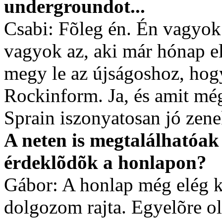
undergroundot...
Csabi: Fõleg én. Én vagyok 
vagyok az, aki már hónap e
megy le az újságoshoz, ho
Rockinform. Ja, és amit mé
Sprain iszonyatosan jó zene
A neten is megtalálhatóak
érdeklõdõk a honlapon?
Gábor: A honlap még elég k
dolgozom rajta. Egyelõre ol