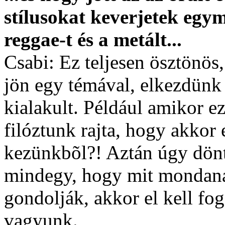
stílusokat keverjetek egy
reggae-t és a metált...
Csabi: Ez teljesen ösztönö
jön egy témával, elkezdünk 
kialakult. Például amikor ez
filóztunk rajta, hogy akkor 
kezünkbõl?! Aztán úgy dönt
mindegy, hogy mit mondan
gondolják, akkor el kell fo
vagyunk.