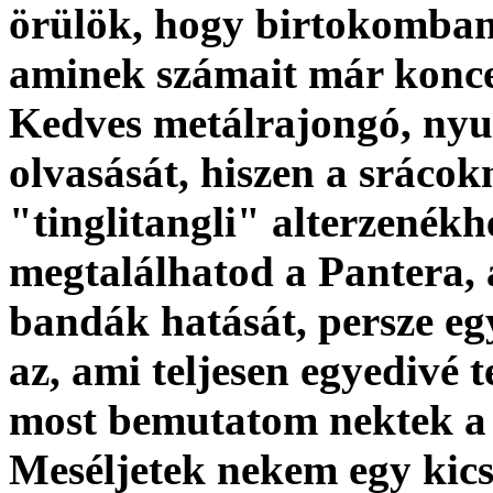
örülök, hogy birtokomban
aminek számait már koncer
Kedves metálrajongó, nyug
olvasását, hiszen a sráco
"tinglitangli" alterzenékh
megtalálhatod a Pantera, 
bandák hatását, persze egy 
az, ami teljesen egyedivé 
most bemutatom nektek a
Meséljetek nekem egy kics