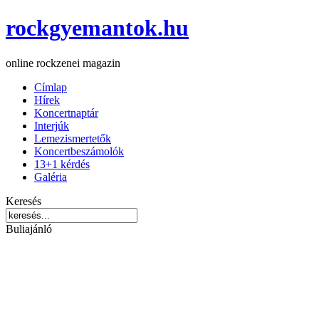
rockgyemantok.hu
online rockzenei magazin
Címlap
Hírek
Koncertnaptár
Interjúk
Lemezismertetők
Koncertbeszámolók
13+1 kérdés
Galéria
Keresés
Buliajánló