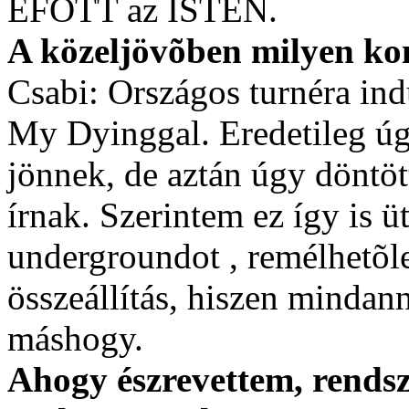
EFOTT az ISTEN.
A közeljövõben milyen ko
Csabi: Országos turnéra in
My Dyinggal. Eredetileg úg
jönnek, de aztán úgy döntö
írnak. Szerintem ez így is üt
undergroundot , remélhetõle
összeállítás, hiszen mindan
máshogy.
Ahogy észrevettem, rendsze