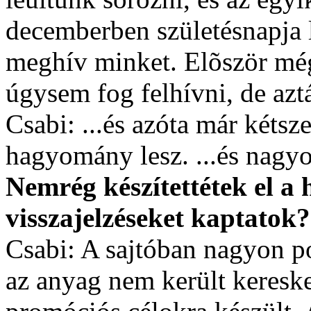
decemberben születésnapja le
meghív minket. Elõször még
úgysem fog felhívni, de aztá
Csabi: ...és azóta már kétsz
hagyomány lesz. ...és nagyo
Nemrég készítettétek el 
visszajelzéseket kaptatok?
Csabi: A sajtóban nagyon po
az anyag nem került keresk