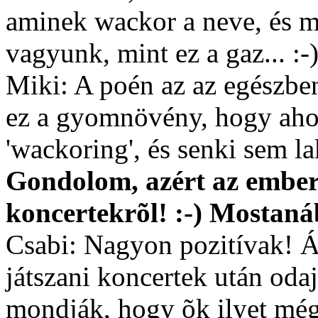
aminek wackor a neve, és mi
vagyunk, mint ez a gaz... :-
Miki: A poén az az egészben,
ez a gyomnövény, hogy ahol
'wackoring', és senki sem la
Gondolom, azért az embe
koncertekrõl! :-) Mostaná
Csabi: Nagyon pozitívak! 
játszani koncertek után oda
mondják, hogy õk ilyet még 