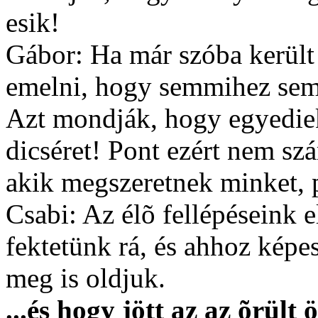
esik!
Gábor: Ha már szóba került 
emelni, hogy semmihez sem 
Azt mondják, hogy egyediek
dicséret! Pont ezért nem s
akik megszeretnek minket, p
Csabi: Az élõ fellépéseink e
fektetünk rá, és ahhoz képe
meg is oldjuk.
...és hogy jött az az õrült