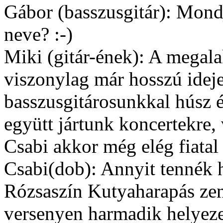
Gábor (basszusgitár): Mond
neve? :-)
Miki (gitár-ének): A megal
viszonylag már hosszú idej
basszusgitárosunkkal húsz 
együtt jártunk koncertekre, 
Csabi akkor még elég fiatal 
Csabi(dob): Annyit tennék 
Rózsaszín Kutyaharapás zen
versenyen harmadik helyezet