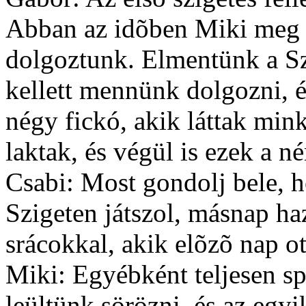
Abban az idõben Miki meg 
dolgoztunk. Elmentünk a Sz
kellett mennünk dolgozni, 
négy fickó, akik láttak min
laktak, és végül is ezek a 
Csabi: Most gondolj bele, h
Szigeten játszol, másnap ha
srácokkal, akik elõzõ nap o
Miki: Egyébként teljesen sp
leültünk sörözni, és az egy