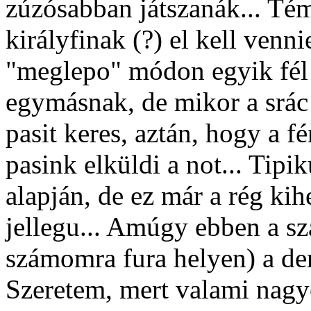
zúzósabban játszanák... Tém
királyfinak (?) el kell venni
"meglepo" módon egyik fél 
egymásnak, de mikor a srác
pasit keres, aztán, hogy a f
pasink elküldi a not... Tipi
alapján, de ez már a rég ki
jellegu... Amúgy ebben a sz
számomra fura helyen) a dem
Szeretem, mert valami nagy