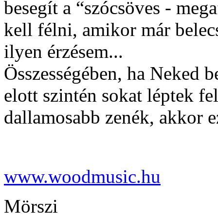
besegít a “szócsöves - mega
kell félni, amikor már bele
ilyen érzésem...
Összességében, ha Neked be
elott szintén sokat léptek fe
dallamosabb zenék, akkor ez
www.woodmusic.hu
Mörszi