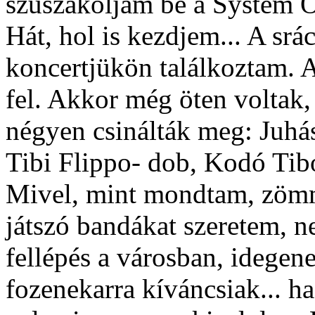
szuszakoljam be a System Of
Hát, hol is kezdjem... A srá
koncertjükön találkoztam. A
fel. Akkor még öten voltak,
négyen csinálták meg: Juhás
Tibi Flippo- dob, Kodó Tibor
Mivel, mint mondtam, zömm
játszó bandákat szeretem, n
fellépés a városban, idegene
fozenekarra kíváncsiak... h