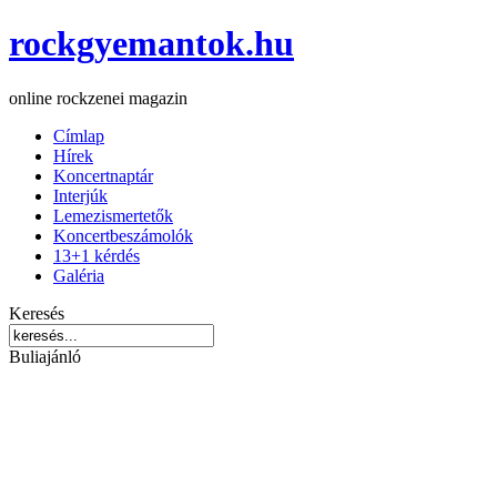
rockgyemantok.hu
online rockzenei magazin
Címlap
Hírek
Koncertnaptár
Interjúk
Lemezismertetők
Koncertbeszámolók
13+1 kérdés
Galéria
Keresés
Buliajánló