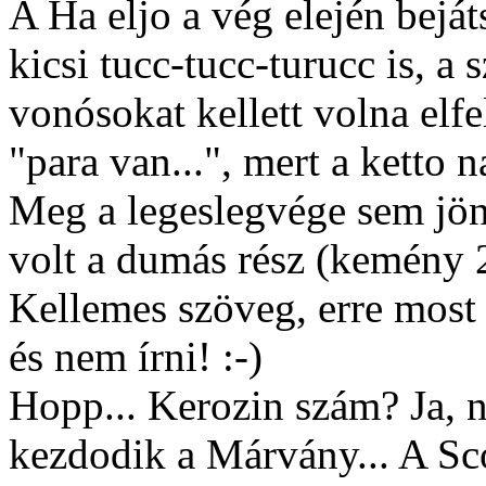
A Ha eljo a vég elején bej
kicsi tucc-tucc-turucc is, a 
vonósokat kellett volna elfe
"para van...", mert a ketto
Meg a legeslegvége sem jön 
volt a dumás rész (kemény 2-
Kellemes szöveg, erre most 
és nem írni! :-)
Hopp... Kerozin szám? Ja, n
kezdodik a Márvány... A Sc