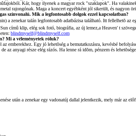
 mûfajokból. Kár, hogy ilyenek a magyar rock "szaklapok". Ha valakinek
 metal rajongónak. Maga a koncert egyébként jól sikerült, és nagyon ö
gas színvonalú. Mik a legfontosabb dolgok ezzel kapcsolatban?
in) a zenekar talán legfontosabb adatbázisa található. Itt fellelhetõ az
Sun címû klip, elég sok fotó, biográfia, az új lemez,a Heaven' t szövegei,
Neten:
blindmyself@blindmyself.com
an? Mi a véleményetek róluk?
 az emberekhez. Egy jó lehetõség a bemutatkozásra, kevésbé befolyásolj
, de az anyagi része elég rázós. Ha lenne rá idõm, pénzem és lehetõsége
e után a zenekar egy vadonatúj dallal jelentkezik, mely már az előfut