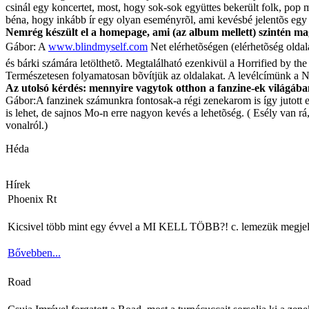
csinál egy koncertet, most, hogy sok-sok együttes bekerült folk, pop
béna, hogy inkább ír egy olyan eseményrõl, ami kevésbé jelentõs egy
Nemrég készült el a homepage, ami (az album mellett) szintén ma
Gábor: A
www.blindmyself.com
Net elérhetõségen (elérhetõség oldala
és bárki számára letölthetõ. Megtalálható ezenkivül a Horrified by the 
Természetesen folyamatosan bõvítjük az oldalakat. A levélcímünk a 
Az utolsó kérdés: mennyire vagytok otthon a fanzine-ek világáb
Gábor:A fanzinek számunkra fontosak-a régi zenekarom is így jutott el
is lehet, de sajnos Mo-n erre nagyon kevés a lehetõség. ( Esély van rá
vonalról.)
Héda
Hírek
Phoenix Rt
Kicsivel több mint egy évvel a MI KELL TÖBB?! c. lemezük megjelenés
Bővebben...
Road