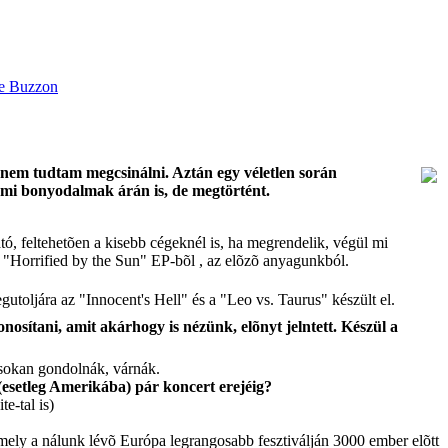
t nem tudtam megcsinálni. Aztán egy véletlen során
némi bonyodalmak árán is, de megtörtént.
, feltehetõen a kisebb cégeknél is, ha megrendelik, végül mi
t a "Horrified by the Sun" EP-bõl , az elõzõ anyagunkból.
gutoljára az "Innocent's Hell" és a "Leo vs. Taurus" készült el.
osítani, amit akárhogy is nézünk, elõnyt jelntett. Készül a
 sokan gondolnák, várnák.
 (esetleg Amerikába) pár koncert erejéig?
e-tal is)
 amely a nálunk lévõ Európa legrangosabb fesztiválján 3000 ember elõtt