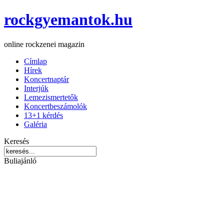
rockgyemantok.hu
online rockzenei magazin
Címlap
Hírek
Koncertnaptár
Interjúk
Lemezismertetők
Koncertbeszámolók
13+1 kérdés
Galéria
Keresés
Buliajánló