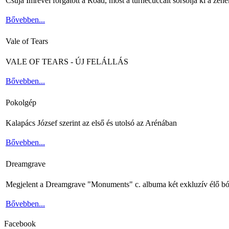
Csuja Imrével forgatott a Road, most a turnécuccait sorsolja ki a zene
Bővebben...
Vale of Tears
VALE OF TEARS - ÚJ FELÁLLÁS
Bővebben...
Pokolgép
Kalapács József szerint az első és utolsó az Arénában
Bővebben...
Dreamgrave
Megjelent a Dreamgrave "Monuments" c. albuma két exkluzív élő bó
Bővebben...
Facebook