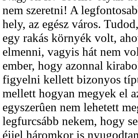
nem szeretni! A legfontosa
hely, az egész város. Tudod
egy rakás környék volt, aho
elmenni, vagyis hát nem vol
ember, hogy azonnal kirabol
figyelni kellett bizonyos típ
mellett hogyan megyek el a
egyszerûen nem lehetett megc
legfurcsább nekem, hogy se
éjjel háromkor is nyugodtan