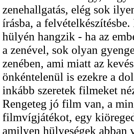
zenehallgatás, elég sok ily
írásba, a felvételkészítésbe
hülyén hangzik - ha az emb
a zenével, sok olyan gyenge
zenében, ami miatt az kevés
önkéntelenül is ezekre a do
inkább szeretek filmeket néz
Rengeteg jó film van, a min
filmvígjátékot, egy kiöreged
amilyen hülyeségek abban v