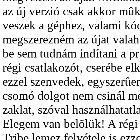
az új verzió csak akkor mûk
veszek a géphez, valami kó
megszerezném az újat valah
be sem tudnám indítani a pr
régi csatlakozót, cserébe el
ezzel szenvedek, egyszerûe
csomó dolgot nem csinál me
zaklat, szóval használhatatl
Elegem van belõlük! A régi 
Tribe lemez felvétele is e