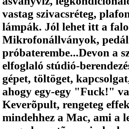
ásványvíz, légkondicionáló
vastag szivacsréteg, plafo
lámpák. Jól lehet itt a fal
Mikrofonállványok, pedál
próbaterembe...Devon a sz
elfoglaló stúdió-berendezés
gépet, töltöget, kapcsolgat
ahogy egy-egy "Fuck!" vag
Keverõpult, rengeteg effek
mindehhez a Mac, ami a le