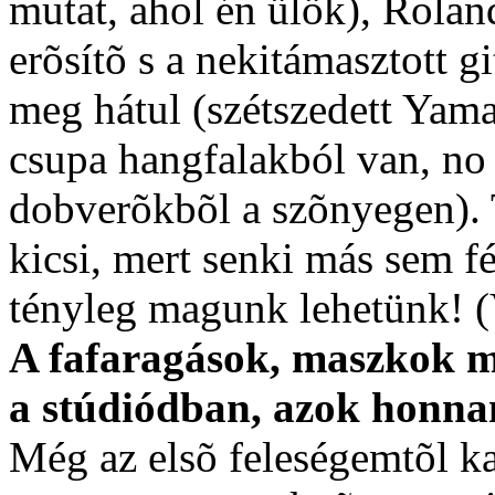
mutat, ahol én ülök), Rola
erõsítõ s a nekitámasztott g
meg hátul (szétszedett Yama
csupa hangfalakból van, no 
dobverõkbõl a szõnyegen). T
kicsi, mert senki más sem fé
tényleg magunk lehetünk! 
A fafaragások, maszkok m
a stúdiódban, azok honn
Még az elsõ feleségemtõl k