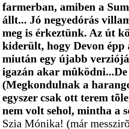
farmerban, amiben a Sum
állt... Jó negyedórás villa
meg is érkeztünk. Az út k
kiderült, hogy Devon épp a
miután egy újabb verzióját
igazán akar mûködni...De 
(Megkondulnak a harangok
egyszer csak ott terem tõl
nem volt sehol, mintha a 
Szia Mónika! (már messzirõ