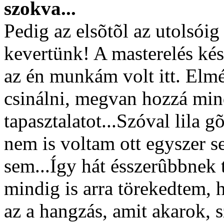
szokva...
Pedig az elsõtõl az utolsóig 
kevertünk! A masterelés ké
az én munkám volt itt. Elmél
csinálni, megvan hozzá mi
tapasztalatot...Szóval lila 
nem is voltam ott egyszer s
sem...Így hát ésszerûbbnek 
mindig is arra törekedtem,
az a hangzás, amit akarok, 