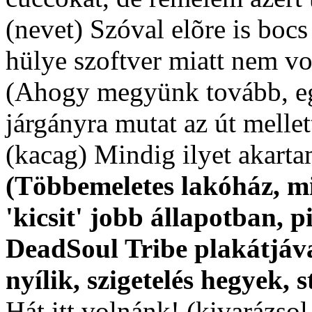
(nevet) Szóval elõre is bocs
hülye szoftver miatt nem vo
(Ahogy megyünk tovább, egy
járgányra mutat az út melle
(kacag) Mindig ilyet akarta
(Többemeletes lakóház, mi
'kicsit' jobb állapotban, p
DeadSoul Tribe plakátjával
nyílik, szigetelés hegyek, s
Hát itt volnánk! (kivarázso