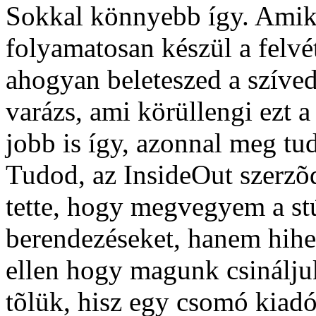
Sokkal könnyebb így. Amiko
folyamatosan készül a felvét
ahogyan beleteszed a szíved
varázs, ami körüllengi ezt 
jobb is így, azonnal meg tud
Tudod, az InsideOut szerzõ
tette, hogy megvegyem a st
berendezéseket, hanem hihe
ellen hogy magunk csináljuk
tõlük, hisz egy csomó kiadó 