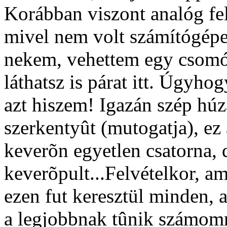
Korábban viszont analóg fel
mivel nem volt számítógépe
nekem, vehettem egy csomó
láthatsz is párat itt. Úgyh
azt hiszem! Igazán szép húzá
szerkentyût (mutogatja), ez
keverõn egyetlen csatorna, 
keverõpult...Felvételkor, am
ezen fut keresztül minden, 
a legjobbnak tûnik számomra