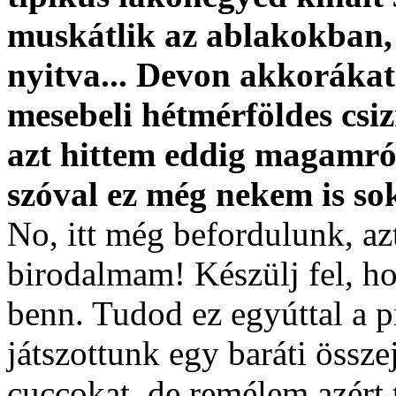
muskátlik az ablakokban
nyitva... Devon akkorákat
mesebeli hétmérföldes csi
azt hittem eddig magamról
szóval ez még nekem is sok 
No, itt még befordulunk, az
birodalmam! Készülj fel, ho
benn. Tudod ez egyúttal a p
játszottunk egy baráti össze
cuccokat, de remélem azért 