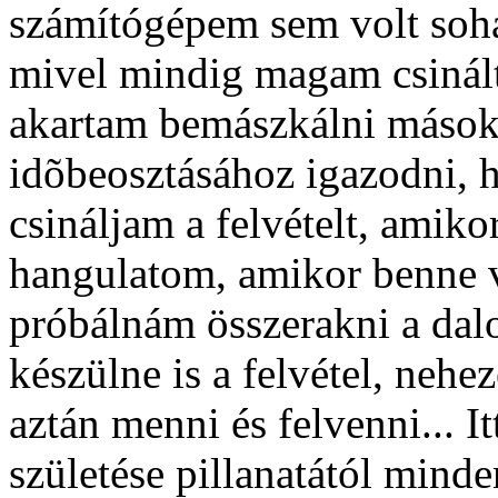
számítógépem sem volt soha
mivel mindig magam csinált
akartam bemászkálni mások
idõbeosztásához igazodni, 
csináljam a felvételt, amik
hangulatom, amikor benne v
próbálnám összerakni a dal
készülne is a felvétel, nehe
aztán menni és felvenni... 
születése pillanatától minde