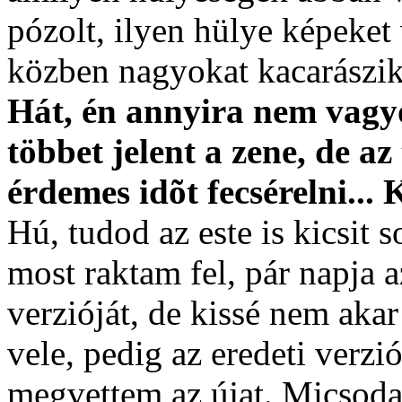
pózolt, ilyen hülye képeket
közben nagyokat kacarászik
Hát, én annyira nem vagy
többet jelent a zene, de az
érdemes idõt fecsérelni... 
Hú, tudod az este is kicsit s
most raktam fel, pár napja 
verzióját, de kissé nem aka
vele, pedig az eredeti verz
megvettem az újat. Micsoda 