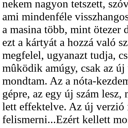
nekem nagyon tetszett, szóv
ami mindenféle visszhangosí
a masina több, mint ötezer 
ezt a kártyát a hozzá való sz
megfelel, ugyanazt tudja, c
mûködik amúgy, csak az új v
mondtam. Az a nóta-kezdem
gépre, az egy új szám lesz, 
lett effektelve. Az új verz
felismerni...Ezért kellett mo