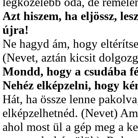
legközelebb oda, de remél
Azt hiszem, ha eljössz, les
újra!
Ne hagyd ám, hogy eltérítse
(Nevet, aztán kicsit dolgoz
Mondd, hogy a csudába fér
Nehéz elképzelni, hogy ké
Hát, ha össze lenne pakolv
elképzelhetnéd. (Nevet) Amú
ahol most ül a gép meg a kev