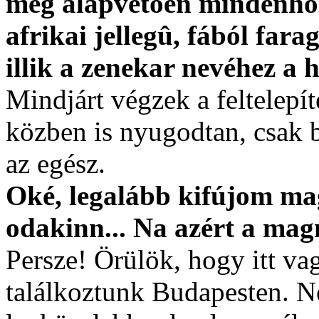
meg alapvetõen mindenhol, 
afrikai jellegû, fából fara
illik a zenekar nevéhez a h
Mindjárt végzek a feltelepít
közben is nyugodtan, csak b
az egész.
Oké, legalább kifújom ma
odakinn... Na azért a ma
Persze! Örülök, hogy itt va
találkoztunk Budapesten. 