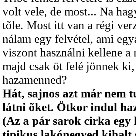
volt vele, de most... Na hag
tõle. Most itt van a régi ver
nálam egy felvétel, ami egy
viszont használni kellene a 
majd csak öt felé jönnek ki
hazamenned?
Hát, sajnos azt már nem t
látni õket. Ötkor indul ha
(Az a pár sarok cirka egy k
tipikus lakónegyed kihalt