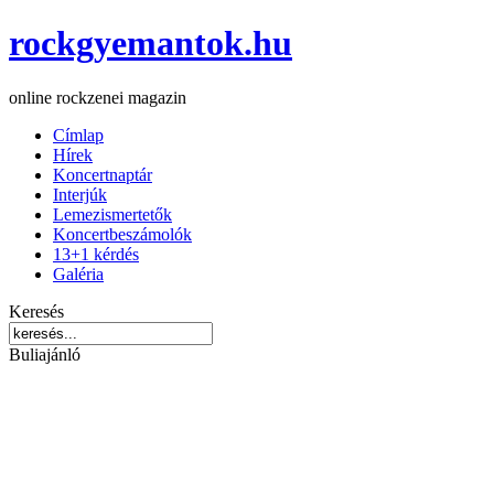
rockgyemantok.hu
online rockzenei magazin
Címlap
Hírek
Koncertnaptár
Interjúk
Lemezismertetők
Koncertbeszámolók
13+1 kérdés
Galéria
Keresés
Buliajánló