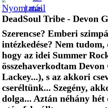
|
DeadSoul Tribe - Devon G
Szerencse? Emberi szimpá
intézkedése? Nem tudom, 
hogy az idei Summer Rock
összehaverkodtam Devon 
Lackey...), s az akkori cs
cseréltünk... Szegény, akk
dolga... Aztán néhány hét