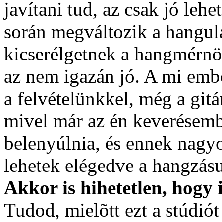
javítani tud, az csak jó leh
során megváltozik a hangul
kicserélgetnek a hangmérnö
az nem igazán jó. A mi emb
a felvételünkkel, még a gitá
mivel már az én keverésembe
belenyúlnia, és ennek nagy
lehetek elégedve a hangzásu
Akkor is hihetetlen, hogy i
Tudod, mielõtt ezt a stúdió