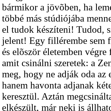
bármikor a jövõben, ha leme
többé más stúdiójába menn
el tudok készíteni! Tudod,
jelent! Egy fillérembe sem f
és elõször életemben végre
amit csinálni szeretek: a Z
meg, hogy ne adják oda az 
hanem havonta adjanak kéte
keresztül. Aztán megcsinált
elkészült, már neki is állh