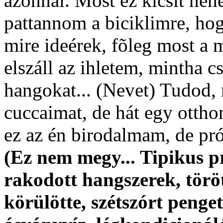
azonnal. Most ez kicsit nehé
pattannom a biciklimre, hog
mire ideérek, fõleg most a
elszáll az ihletem, mintha 
hangokat... (Nevet) Tudod,
cuccaimat, de hát egy ottho
ez az én birodalmam, de pr
(Ez nem megy... Tipikus p
rakodott hangszerek, törö
körülötte, szétszórt penget