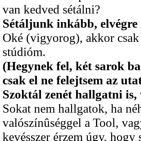
van kedved sétálni?
Sétáljunk inkább, elvégre 
Oké (vigyorog), akkor csak 
stúdióm.
(Hegynek fel, két sarok ba
csak el ne felejtsem az utat
Szoktál zenét hallgatni is,
Sokat nem hallgatok, ha néh
valószínûséggel a Tool, va
kevésszer érzem úgy, hogy 