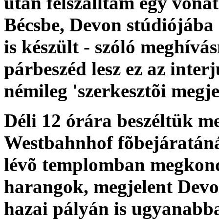
után felszálltam egy vonat
Bécsbe, Devon stúdiójába 
is készült - szóló meghív
párbeszéd lesz ez az interj
némileg 'szerkesztõi megje
Déli 12 órára beszéltük me
Westbahnhof fõbejáratáná
lévõ templomban megkondu
harangok, megjelent Devo
hazai pályán is ugyanabba