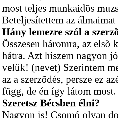
most teljes munkaidõs muzs
Beteljesítettem az álmaimat 
Hány lemezre szól a szerz
Összesen háromra, az elsõ k
hátra. Azt hiszem nagyon jó
velük! (nevet) Szerintem m
az a szerzõdés, persze ez az
függ, de én így látom most.
Szeretsz Bécsben élni?
Nagyon is! Csomó olyan do