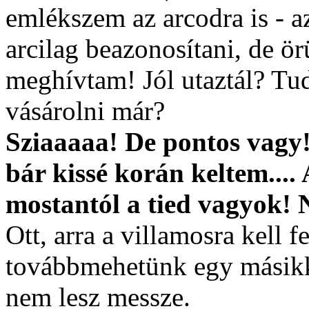
emlékszem az arcodra is - a
arcilag beazonosítani, de ör
meghívtam! Jól utaztál? Tu
vásárolni már?
Sziaaaaa! De pontos vagy! 
bár kissé korán keltem...
mostantól a tied vagyok!
Ott, arra a villamosra kell f
továbbmehetünk egy másikka
nem lesz messze.