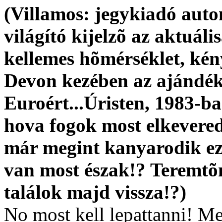
(Villamos: jegykiadó auto
világító kijelzõ az aktuál
kellemes hõmérséklet, kény
Devon kezében az ajándék
Euroért...Úristen, 1983-b
hova fogok most elkevered
már megint kanyarodik ez 
van most észak!? Teremtõm
találok majd vissza!?)
No most kell lepattanni! M