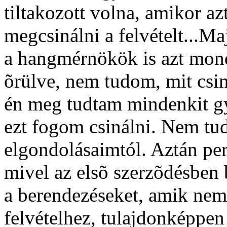
tiltakozott volna, amikor 
megcsinálni a felvételt...M
a hangmérnökök is azt mon
õrülve, nem tudom, mit csin
én meg tudtam mindenkit gy
ezt fogom csinálni. Nem tudt
elgondolásaimtól. Aztán per
mivel az elsõ szerzõdésben 
a berendezéseket, amik nem 
felvételhez, tulajdonképpe