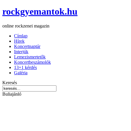
rockgyemantok.hu
online rockzenei magazin
Címlap
Hírek
Koncertnaptár
Interjúk
Lemezismertetők
Koncertbeszámolók
13+1 kérdés
Galéria
Keresés
Buliajánló