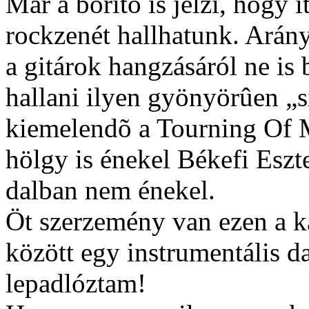
Már a borító is jelzi, hogy 
rockzenét hallhatunk. Arán
a gitárok hangzásáról ne is 
hallani ilyen gyönyörûen „s
kiemelendõ a Tourning Of 
hölgy is énekel Békefi Eszt
dalban nem énekel.
Öt szerzemény van ezen a k
között egy instrumentális dal
lepadlóztam!