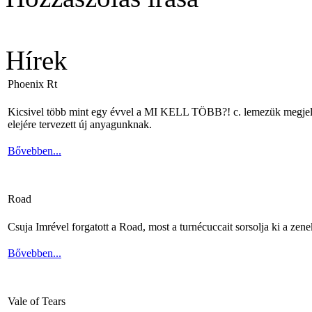
Hírek
Phoenix Rt
Kicsivel több mint egy évvel a MI KELL TÖBB?! c. lemezük megjelené
elejére tervezett új anyagunknak.
Bővebben...
Road
Csuja Imrével forgatott a Road, most a turnécuccait sorsolja ki a zene
Bővebben...
Vale of Tears