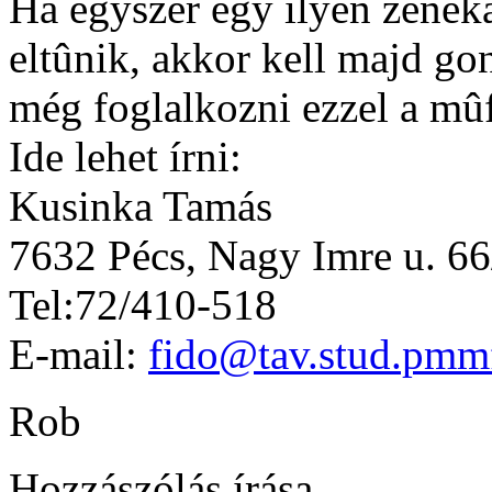
Ha egyszer egy ilyen zeneka
eltûnik, akkor kell majd 
még foglalkozni ezzel a mû
Ide lehet írni:
Kusinka Tamás
7632 Pécs, Nagy Imre u. 66
Tel:72/410-518
E-mail:
fido@tav.stud.pmmf
Rob
Hozzászólás írása