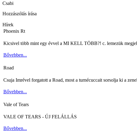
Csabi
Hozzászólás írása
Hírek
Phoenix Rt
Kicsivel több mint egy évvel a MI KELL TÖBB?! c. lemezük megjelenés
Bővebben...
Road
Csuja Imrével forgatott a Road, most a turnécuccait sorsolja ki a zene
Bővebben...
Vale of Tears
VALE OF TEARS - ÚJ FELÁLLÁS
Bővebben...