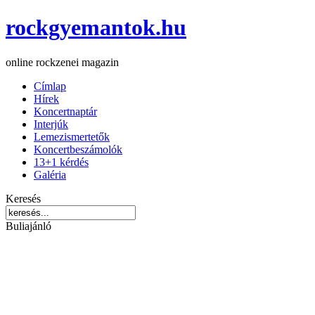
rockgyemantok.hu
online rockzenei magazin
Címlap
Hírek
Koncertnaptár
Interjúk
Lemezismertetők
Koncertbeszámolók
13+1 kérdés
Galéria
Keresés
Buliajánló