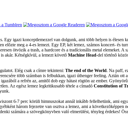
. Egy igazi konceptlemezzel van dolgunk, ami több helyen is élesen kri
 elõzte meg a 4-es lemezt. Egy EP, két lemez, számos koncert- és tur
keresen ötvözik a trash, a hardcore és a tradícionális metal elemeket. A 
is akár. Kétségkívül, a lemezt követõ
Machine Head
-del történõ közö
ulatot. Elég csak a címre tekinteni:
The end of the World
. Na paff, e
encsére több számban is felbukkan, igazi úthenger feeling. Aztán ott 
igazából a refrén az, amitõl dob egy hátast rögtön az ember. Gyönyörû!
etlen. Az egész lemez legkritikusabb tétele a címadó
Constitution of T
gyunk.
 viszont 6-7 perc körüli himnuszokat annál inkább fellelhetünk, ami eg
gyébként három fejezetre van osztva a lemez, ami a következõképpen n
denki számára a szövegkönyvben való elmerülést, tényleg érdekes! Össz