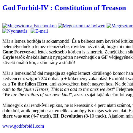
God Forbid-IV : Constitution of Treason
|
Már a lemez borítója is sokatmondó! És a belbecs sem kevésbé kritikus
belemélyednék a lemez elemzésébe, röviden nézzük át, hogy mi minden
Gone Forever
-rel lettek szélesebb körben is ismertek. Zenéjükben si
Coyle
tesók énekdallamait nyugodtan nevezhetjük a
GF
védjegyének 
követõ önálló kör, aztán irány a stúdió!
Már a lemezindító dal megadja az egész lemezt körüllengõ komor hang
kedvencem: szigorú 2/4 dobalap + kõkemény zakatolás! Ez utóbbi szer
az a
To the fallen Hero
, ami szövegében ismét nagyot hoz. Na de hát 
oath to the fallen Heroes, This is an oad to the ones we lost"
Felejthet
"We are the traitors of our own kind"
, azaz a saját fajtánk elárulói va
Mindegyik dal rendkívül epikus, ne is keressünk 4 perc alatti számot,
dalokból, amik megint csak emelik az amúgy is magas színvonalat. E
there was one
(4-7 track),
III. Devolution
(8-10 track). Ajánlom min
www.godforbid1.com