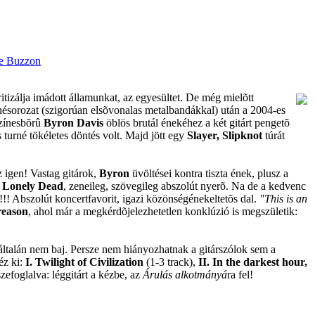
tizálja imádott államunkat, az egyesültet. De még mielõtt
nésorozat (szigorúan elsõvonalas metalbandákkal) után a 2004-es
színesbõrû
Byron Davis
öblös brutál énekéhez a két gitárt pengetõ
s turné tökéletes döntés volt. Majd jött egy
Slayer, Slipknot
túrát
z igen! Vastag gitárok,
Byron
üvöltései kontra tiszta ének, plusz a
a
Lonely Dead
, zeneileg, szövegileg abszolút nyerõ. Na de a kedvenc
!! Abszolút koncertfavorit, igazi közönségénekeltetõs dal.
"This is an
reason
, ahol már a megkérdõjelezhetetlen konklúzió is megszületik:
yáltalán nem baj. Persze nem hiányozhatnak a gitárszólok sem a
éz ki:
I. Twilight of Civilization
(1-3 track),
II. In the darkest hour,
efoglalva: léggitárt a kézbe, az
Árulás alkotmányá
ra fel!